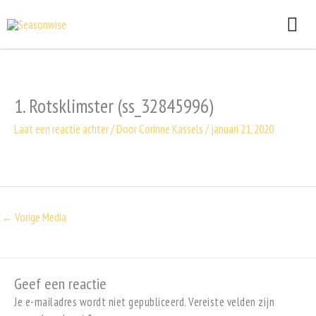
Ga
HO
naar
de
inhoud
1. Rotsklimster (ss_32845996)
Laat een reactie achter
/ Door
Corinne Kassels
/
januari 21, 2020
←
Vorige Media
Geef een reactie
Je e-mailadres wordt niet gepubliceerd.
Vereiste velden zijn