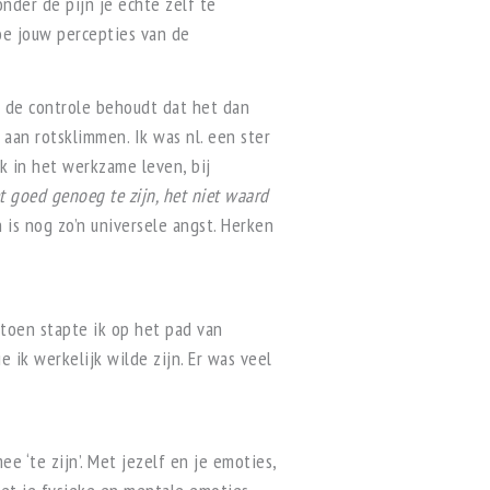
onder de pijn je echte zelf te
e jouw percepties van de
lf de controle behoudt dat het dan
 aan rotsklimmen. Ik was nl. een ster
k in het werkzame leven, bij
t goed genoeg te zijn, het niet waard
is nog zo’n universele angst. Herken
t toen stapte ik op het pad van
e ik werkelijk wilde zijn. Er was veel
 ‘te zijn’. Met jezelf en je emoties,