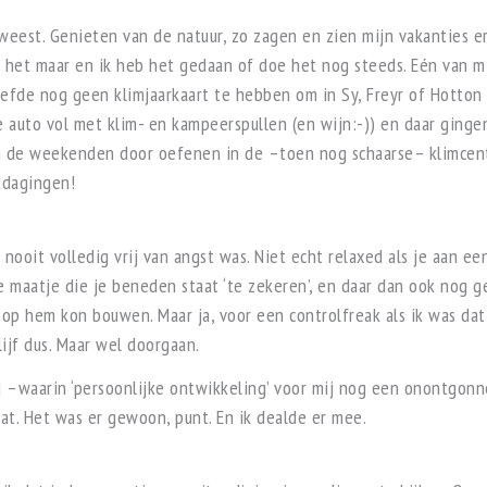
weest. Genieten van de natuur, zo zagen en zien mijn vakanties er
 het maar en ik heb het gedaan of doe het nog steeds. Eén van m
hoefde nog geen klimjaarkaart te hebben om in Sy, Freyr of Hotto
 auto vol met klim- en kampeerspullen (en wijn:-)) en daar gin
n de weekenden door oefenen in de –toen nog schaarse– klimcent
tdagingen!
k nooit volledig vrij van angst was. Niet echt relaxed als je aan 
 maatje die je beneden staat ‘te zekeren’, en daar dan ook nog gez
 op hem kon bouwen. Maar ja, voor een controlfreak als ik was d
lijf dus. Maar wel doorgaan.
jd –waarin ‘persoonlijke ontwikkeling’ voor mij nog een onontgon
at. Het was er gewoon, punt. En ik dealde er mee.