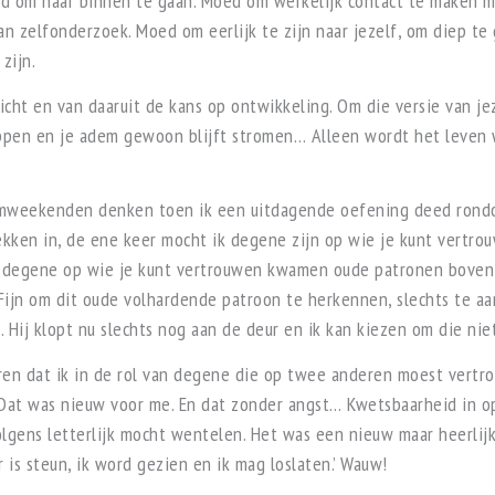
ed om naar binnen te gaan. Moed om werkelijk contact te maken m
an zelfonderzoek. Moed om eerlijk te zijn naar jezelf, om diep te
zijn.
cht en van daaruit de kans op ontwikkeling. Om die versie van jeze
ppen en je adem gewoon blijft stromen… Alleen wordt het leven w
imweekenden denken toen ik een uitdagende oefening deed rondo
ekken in, de ene keer mocht ik degene zijn op wie je kunt vertro
 degene op wie je kunt vertrouwen kwamen oude patronen boven dr
’. Fijn om dit oude volhardende patroon te herkennen, slechts te 
. Hij klopt nu slechts nog aan de deur en ik kan kiezen om die nie
en dat ik in de rol van degene die op twee anderen moest vertro
. Dat was nieuw voor me. En dat zonder angst… Kwetsbaarheid in o
lgens letterlijk mocht wentelen. Het was een nieuw maar heerlij
r is steun, ik word gezien en ik mag loslaten.’ Wauw!