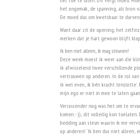
het toe te laten. Dit vergt moed. Mo
het ongemak, de spanning, als bron v
De moed dus om kwetsbaar te durven 
Want daar zit de opening, het zelfinzi
merken dat je hart gewoon blijft klo
Ik ben niet alleen, ik mag steunen!
Deze week moest ik weer aan die kl
ik afwisselend twee verschillende pl
vertrouwen op anderen. In de rol van
ik wel even, ik bén kracht tenslotte
mijn ego er niet in mee te laten gaan
Verrassender nog was het om te ervar
komen:-)), dit volledig kon toelaten
bedding aan steun waarin ik me vervo
op anderen! ‘Ik ben dus niet alleen, e