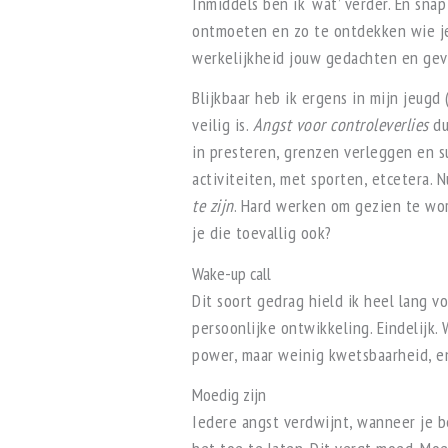
Inmiddels ben ik ‘wat’ verder. En sna
ontmoeten en zo te ontdekken wie je
werkelijkheid jouw gedachten en gev
Blijkbaar heb ik ergens in mijn jeugd
veilig is.
Angst voor controleverlies
du
in presteren, grenzen verleggen en s
activiteiten, met sporten, etcetera.
te zijn
. Hard werken om gezien te wor
je die toevallig ook?
Wake-up call
Dit soort gedrag hield ik heel lang vo
persoonlijke ontwikkeling. Eindelijk. 
power, maar weinig kwetsbaarheid, en
Moedig zijn
Iedere angst verdwijnt, wanneer je be