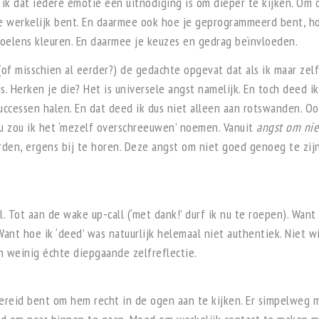
p ik dat iedere emotie een uitnodiging is om dieper te kijken. Om 
 werkelijk bent. En daarmee ook hoe je geprogrammeerd bent, ho
oelens kleuren. En daarmee je keuzes en gedrag beïnvloeden.
 (of misschien al eerder?) de gedachte opgevat dat als ik maar ze
s. Herken je die? Het is universele angst namelijk. En toch deed ik
uccessen halen. En dat deed ik dus niet alleen aan rotswanden. Oo
 Nu zou ik het ‘mezelf overschreeuwen’ noemen. Vanuit
angst om nie
den, ergens bij te horen. Deze angst om niet goed genoeg te zijn 
l. Tot aan de wake up-call (‘met dank!’ durf ik nu te roepen). Wan
Want hoe ik ‘deed’ was natuurlijk helemaal niet authentiek. Niet wi
 weinig échte diepgaande zelfreflectie.
reid bent om hem recht in de ogen aan te kijken. Er simpelweg mee