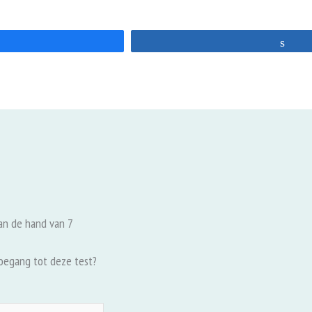
are
Sha
aan de hand van 7
toegang tot deze test?